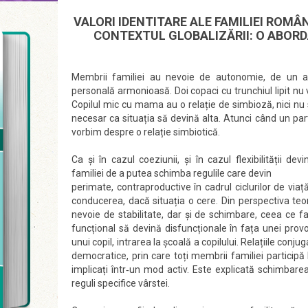
VALORI IDENTITARE ALE FAMILIEI ROM
CONTEXTUL GLOBALIZĂRII: O ABOR
Membrii familiei au nevoie de autonomie, de un a
personală armonioasă. Doi copaci cu trunchiul lipit nu 
Copilul mic cu mama au o relație de simbioză, nici nu s
necesar ca situația să devină alta. Atunci când un p
vorbim despre o relație simbiotică.
Ca şi în cazul coeziunii, şi în cazul flexibilității d
familiei de a putea schimba regulile care devin
perimate, contraproductive în cadrul ciclurilor de viaț
conducerea, dacă situația o cere. Din perspectiva teori
nevoie de stabilitate, dar şi de schimbare, ceea ce fa
funcțional să devină disfuncționale în fața unei provo
unui copil, intrarea la şcoală a copilului. Relațiile conjug
democratice, prin care toți membrii familiei participă la 
implicați într‐un mod activ. Este explicată schimbarea
reguli specifice vârstei.