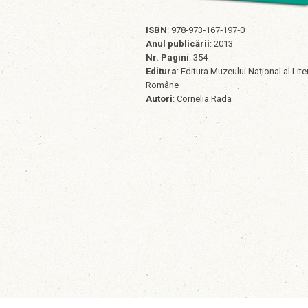
ISBN
: 978‐973‐167‐197‐0
Anul publicării
: 2013
Nr. Pagini
: 354
Editura
: Editura Muzeului Național al Liter
Române
Autori
: Cornelia Rada