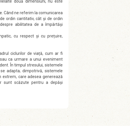
elelalte două dimensiuni, nu este
itate. Când ne referim la comunicarea
 ordin cantitativ, cât şi de ordin
i despre abilitatea de a împărtăşi
patic, cu respect şi cu prețuire,
rul ciclurilor de viață, cum ar fi
ui, sau ca urmare a unui eveniment
dent. În timpul stresului, sistemele
 se adapta; dimpotrivă, sistemele
tem extrem, care adesea generează
lor sunt scăzute pentru a depăşi