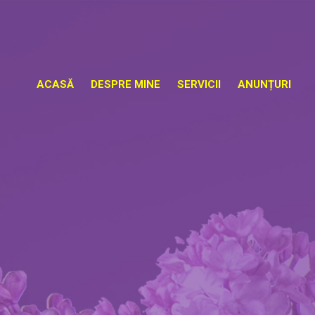
ACASĂ
DESPRE MINE
SERVICII
ANUNȚURI
EVALUARE PSIHOLOGICĂ
CONSILIERE ȘI TERAPIE
DEZVOLTARE PERSONALĂ