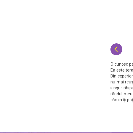

O cunosc pe
Ea este tera
Din experie
nu mai reuș
singur răsp
rândul meu 
căruia îți po