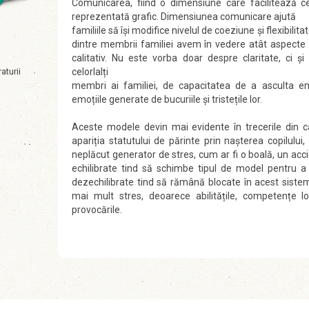
Comunicarea, fiind o dimensiune care facilitează c
reprezentată grafic. Dimensiunea comunicare ajută
familiile să îşi modifice nivelul de coeziune şi flexibil
dintre membrii familiei avem în vedere atât aspecte de
calitativ. Nu este vorba doar despre claritate, ci ş
aturii
celorlalți
membri ai familiei, de capacitatea de a asculta em
emoțiile generate de bucuriile şi tristețile lor.
Aceste modele devin mai evidente în trecerile din cad
apariția statutului de părinte prin naşterea copilul
neplăcut generator de stres, cum ar fi o boală, un acci
echilibrate tind să schimbe tipul de model pentru a
dezechilibrate tind să rămână blocate în acest sis
mai mult stres, deoarece abilitățile, competențe 
provocările.