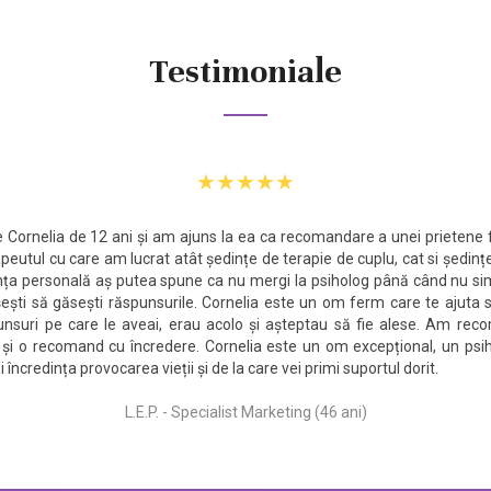
Testimoniale
★★★★★
 Cornelia de 12 ani și am ajuns la ea ca recomandare a unei prietene 
peutul cu care am lucrat atât ședințe de terapie de cuplu, cat si ședințe
nța personală aș putea spune ca nu mergi la psiholog până când nu sim
ești să găsești răspunsurile. Cornelia este un om ferm care te ajuta 
unsuri pe care le aveai, erau acolo și așteptau să fie alese. Am rec
și o recomand cu încredere. Cornelia este un om excepțional, un psih
ți încredința provocarea vieții și de la care vei primi suportul dorit.
L.E.P. - Specialist Marketing (46 ani)