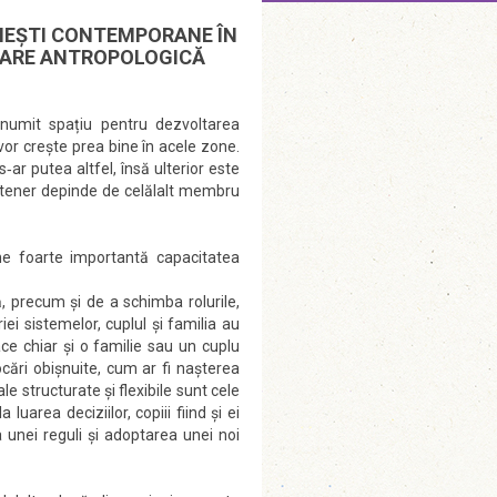
ÂNEȘTI CONTEMPORANE ÎN
DARE ANTROPOLOGICĂ
numit spațiu pentru dezvoltarea
vor creşte prea bine în acele zone.
‐ar putea altfel, însă ulterior este
artener depinde de celălalt membru
evine foarte importantă capacitatea
ă, precum şi de a schimba rolurile,
ei sistemelor, cuplul şi familia au
ce chiar şi o familie sau un cuplu
cări obişnuite, cum ar fi naşterea
ale structurate şi flexibile sunt cele
luarea deciziilor, copiii fiind şi ei
 unei reguli şi adoptarea unei noi