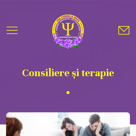
Consiliere și terapie
div class="col-ctr cen-B12 cen-L12 cen-M12 cen-S12">