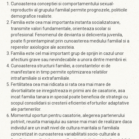
Cunoasterea conceptiei si comportamentului sexual-
reproductiv al grupului familial permite prognozele, politicile
demografice realiste.
Familia este cea mai importanta instanta socializatoare,
transmite valori fundamentale, orienteaza scolar si
profesional. Fenomenul de devianta si delicventa juvenila,
poate fi preintampinat prin cunoasterea mediului familial si a
reperelor axiologice ale acesteia.
Familia este cel mai important grup de sprijin in cazul unor
afectiuni grave sau nevindecabile a unora dintre membrii ei.
Cunoasterea structurii familiei, a constantelor ei de
manifestare in timp permite optimizarea relatiilor
intrafamiliale si extrafamiliale.
Fertilitatea cea mai ridicata si rata cea mai mare de
divortialitate se inregistreaza in primii ani de casatorie, asa
incat familia tanara in special poate beneficia de strategii cu
scopul consolidarii si cresterii eficientei eforturilor adaptative
ale partenerilor.
Momentul oportun pentru casatorie, alegerea partenerului
potrivit, reusita mariajului au sanse mai mari de realizare daca
individul are un inalt nivel de cultura maritala si familiala
concretizat in cunoasterea variabilitatii socio-culturale a