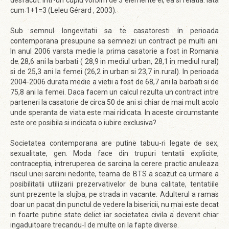
desfacut. Intr-un cuplu vorbim de 3 elemente el, ea si relatia. Iata
cum 1+1=3 (Leleu Gérard , 2003).
Sub semnul longevitatii sa te casatoresti in perioada
contemporana presupune sa semnezi un contract pe multi ani.
In anul 2006 varsta medie la prima casatorie a fost in Romania
de 28,6 ani la barbati ( 28,9 in mediul urban, 28,1 in mediul rural)
si de 25,3 ani la femei (26,2 in urban si 23,7 in rural). In perioada
2004-2006 durata medie a vietii a fost de 68,7 ani la barbati si de
75,8 ani la femei. Daca facem un calcul rezulta un contract intre
parteneri la casatorie de circa 50 de ani si chiar de mai mult acolo
unde speranta de viata este mai ridicata. In aceste circumstante
este ore posibila si indicata o iubire exclusiva?
Societatea contemporana are putine tabuu-ri legate de sex,
sexualitate, gen. Moda face din trupuri tentatii explicite,
contraceptia, intreruperea de sarcina la cerere practic anuleaza
riscul unei sarcini nedorite, teama de BTS a scazut ca urmare a
posibilitatii utilizarii prezervativelor de buna calitate, tentatiile
sunt prezente la slujba, pe strada in vacante. Adulterul a ramas
doar un pacat din punctul de vedere la bisericii, nu mai este decat
in foarte putine state delict iar societatea civila a devenit chiar
ingaduitoare trecandu-l de multe ori la fapte diverse.