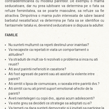
contraidentificarea cu modelul parintilor. De exemplu o mama
seducatoare, dar nu prea iubitoare va determina pe o fata sa
refuze feminitatea, sa se poarte masculine, sa refuze sa fie
atractiva. Dimpotriva o mama putin interesata de iubire lasand
barbatul nesatisfacut va determina pe fata sa se identifice cu
fantasmele tatalui ei, devenind seducatoare si dispusa la adulter.
FAMILIE
Nu sunteti multumit ca repeti destinul unor inaintasi?
Va necajeste ca repetati in viata un comportament o
atitudine?
Va straduiti de mult sa-ti rezolvati o problema si inca nu ati
reusit?
Ati avut parintii nefericiti in casatorie?
Ati fost agresati de parinti sau ati asistat la violente intre
parinti?
Ati simtit o lipsa de comunicare, o raceala intre parintii dvs.?
Ati simtit ca nu ati primit suport emotional-afectiv de la
parinti?
Aveti neintelegeri cu copii dvs., ajunsi acum adolescenti?
Va este greu sa decideti ce strategie sa adoptati cu ei?
Va temeti ca daca sunteti democratic si ii invitati sa participe la