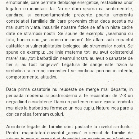
emotionale, care permite deblocaje energetice, restabilirea unor
legaturi cu inaintasii tai. Nu ne dam seama ca sentimentele,
gandirea si comportamentele prezente poarta amprenta
constelatiei familiale din care provenim chiar daca acestia nu
mai sunt in viata. Insusirile noastre fizice se afla in niste cadre
date de stramosii nostri. Se spune de exemplu: „seamana cu
tata, bunica sau „se arunca in neam”. Ne aflam sub impactul
calitatilor si vulnerabilitatilor biologice ale stramosilor nostri. Se
spune de exemplu: „pe linie materna toti au avut colesterolul
mare” sau „toti barbatii din neamul nostru au avut o sanatate de
fier si au fost longevivi”. Legatura de sange este fizica si
simbolica si in mod inconstient se continua prin noi in intentii,
comportamente, atitudini.
Daca prima casatorie nu reuseste se merge mai departe, in
perioada moderna si postmoderna a te recasatorii de 2-3 ori
nemaifiind o ciudatenie. Daca un partener moare exista tendinta
mai ales la barbati sa formeze un nou cuplu. Natura inca pare a
dori ca noi sa formam cupluri.
Amintirile legate de familie sunt pastrate la nivelul simturilor.
Pentru majoritatea cuvantul „acasa” in sensul de familie de