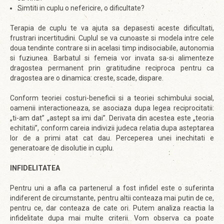
Simtiti in cuplu o nefericire, o dificultate?
Terapia de cuplu te va ajuta sa depasesti aceste dificultati,
frustrari incertitudini. Cuplul se va cunoaste si modela intre cele
doua tendinte contrare si in acelasi timp indisociabile, autonomia
si fuziunea. Barbatul si femeia vor invata sa-si alimenteze
dragostea permanent prin gratitudine reciproca pentru ca
dragostea are o dinamica: creste, scade, dispare.
Conform teoriei costuri-beneficii si a teoriei schimbului social,
oamenii interactioneaza, se asociaza dupa legea reciprocitatii:
„ti-am dat” „astept sa imi dai”. Derivata din acestea este „teoria
echitatii”, conform careia indivizii judeca relatia dupa asteptarea
lor de a primi atat cat dau. Perceperea unei inechitati e
generatoare de disolutie in cuplu.
INFIDELITATEA
Pentru uni a afla ca partenerul a fost infidel este o suferinta
indiferent de circumstante, pentru altii conteaza mai putin de ce,
pentru ce, dar conteaza de cate ori. Putem analiza reactia la
infidelitate dupa mai multe criterii. Vom observa ca poate