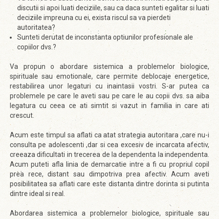
discutii si apoi luati deciziile, sau ca daca sunteti egalitar si luati
deciziile impreuna cu ei, exista riscul sa va pierdeti
autoritatea?
Sunteti derutat de inconstanta optiunilor profesionale ale
copiilor dvs.?
Va propun o abordare sistemica a problemelor biologice,
spirituale sau emotionale, care permite deblocaje energetice,
restabilirea unor legaturi cu inaintasii vostri. S-ar putea ca
problemele pe care le aveti sau pe care le au copii dvs. sa aiba
legatura cu ceea ce ati simtit si vazut in familia in care ati
crescut.
Acum este timpul sa aflati ca atat strategia autoritara ,care nu-i
consulta pe adolescenti ,dar si cea excesiv de incarcata afectiv,
creeaza dificultati in trecerea de la dependenta la independenta.
Acum puteti afla linia de demarcatie intre a fi cu propriul copil
prea rece, distant sau dimpotriva prea afectiv. Acum aveti
posibilitatea sa aflati care este distanta dintre dorinta si putinta
dintre ideal si real.
Abordarea sistemica a problemelor biologice, spirituale sau