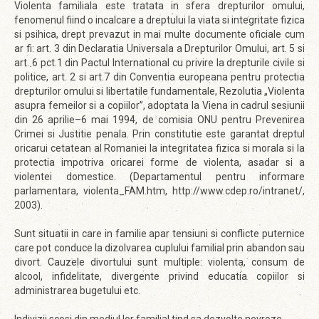
Violenta familiala este tratata in sfera drepturilor omului,
fenomenul fiind o incalcare a dreptului la viata si integritate fizica
si psihica, drept prevazut in mai multe documente oficiale cum
ar fi: art. 3 din Declaratia Universala a Drepturilor Omului, art. 5 si
art. 6 pct.1 din Pactul International cu privire la drepturile civile si
politice, art. 2 si art.7 din Conventia europeana pentru protectia
drepturilor omului si libertatile fundamentale, Rezolutia „Violenta
asupra femeilor si a copiilor”, adoptata la Viena in cadrul sesiunii
din 26 aprilie–6 mai 1994, de comisia ONU pentru Prevenirea
Crimei si Justitie penala. Prin constitutie este garantat dreptul
oricarui cetatean al Romaniei la integritatea fizica si morala si la
protectia impotriva oricarei forme de violenta, asadar si a
violentei domestice. (Departamentul pentru informare
parlamentara, violenta_FAM.htm, http://www.cdep.ro/intranet/,
2003).
Sunt situatii in care in familie apar tensiuni si conflicte puternice
care pot conduce la dizolvarea cuplului familial prin abandon sau
divort. Cauzele divortului sunt multiple: violenta, consum de
alcool, infidelitate, divergente privind educatia copiilor si
administrarea bugetului etc.