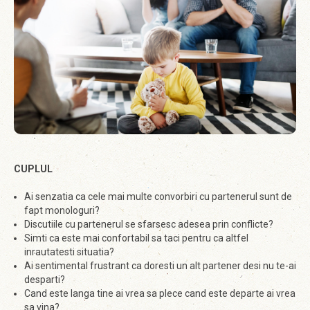
CUPLUL
Ai senzatia ca cele mai multe convorbiri cu partenerul sunt de
fapt monologuri?
Discutiile cu partenerul se sfarsesc adesea prin conflicte?
Simti ca este mai confortabil sa taci pentru ca altfel
inrautatesti situatia?
Ai sentimental frustrant ca doresti un alt partener desi nu te-ai
desparti?
Cand este langa tine ai vrea sa plece cand este departe ai vrea
sa vina?