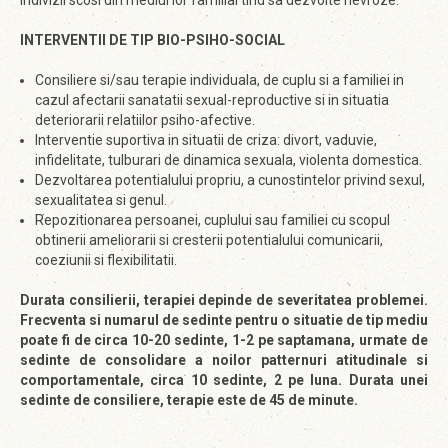
Indivizii scosi din mediul lor familial tind sa dezvolte nevroze.
INTERVENTII DE TIP BIO-PSIHO-SOCIAL
Consiliere si/sau terapie individuala, de cuplu si a familiei in
cazul afectarii sanatatii sexual-reproductive si in situatia
deteriorarii relatiilor psiho-afective.
Interventie suportiva in situatii de criza: divort, vaduvie,
infidelitate, tulburari de dinamica sexuala, violenta domestica.
Dezvoltarea potentialului propriu, a cunostintelor privind sexul,
sexualitatea si genul.
Repozitionarea persoanei, cuplului sau familiei cu scopul
obtinerii ameliorarii si cresterii potentialului comunicarii,
coeziunii si flexibilitatii.
Durata consilierii, terapiei depinde de severitatea problemei.
Frecventa si numarul de sedinte pentru o situatie de tip mediu
poate fi de circa 10-20 sedinte, 1-2 pe saptamana, urmate de
sedinte de consolidare a noilor patternuri atitudinale si
comportamentale, circa 10 sedinte, 2 pe luna. Durata unei
sedinte de consiliere, terapie este de 45 de minute.