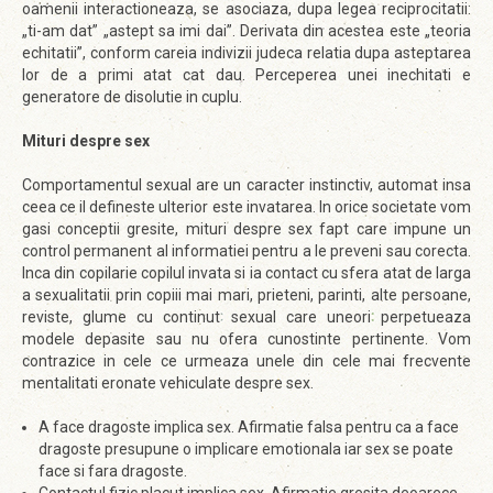
oamenii interactioneaza, se asociaza, dupa legea reciprocitatii:
„ti-am dat” „astept sa imi dai”. Derivata din acestea este „teoria
echitatii”, conform careia indivizii judeca relatia dupa asteptarea
lor de a primi atat cat dau. Perceperea unei inechitati e
generatore de disolutie in cuplu.
Mituri despre sex
Comportamentul sexual are un caracter instinctiv, automat insa
ceea ce il defineste ulterior este invatarea. In orice societate vom
gasi conceptii gresite, mituri despre sex fapt care impune un
control permanent al informatiei pentru a le preveni sau corecta.
Inca din copilarie copilul invata si ia contact cu sfera atat de larga
a sexualitatii prin copiii mai mari, prieteni, parinti, alte persoane,
reviste, glume cu continut sexual care uneori perpetueaza
modele depasite sau nu ofera cunostinte pertinente. Vom
contrazice in cele ce urmeaza unele din cele mai frecvente
mentalitati eronate vehiculate despre sex.
A face dragoste implica sex. Afirmatie falsa pentru ca a face
dragoste presupune o implicare emotionala iar sex se poate
face si fara dragoste.