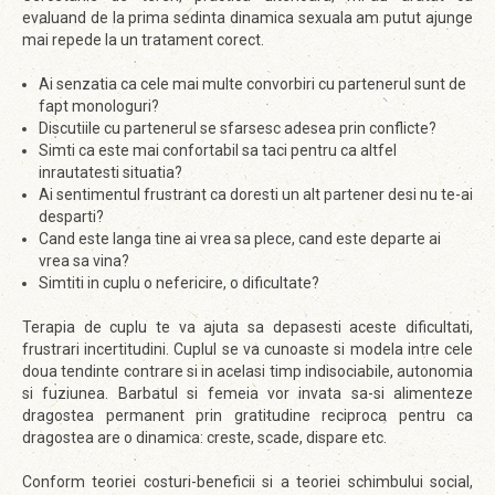
evaluand de la prima sedinta dinamica sexuala am putut ajunge
mai repede la un tratament corect.
Ai senzatia ca cele mai multe convorbiri cu partenerul sunt de
fapt monologuri?
Discutiile cu partenerul se sfarsesc adesea prin conflicte?
Simti ca este mai confortabil sa taci pentru ca altfel
inrautatesti situatia?
Ai sentimentul frustrant ca doresti un alt partener desi nu te-ai
desparti?
Cand este langa tine ai vrea sa plece, cand este departe ai
vrea sa vina?
Simtiti in cuplu o nefericire, o dificultate?
Terapia de cuplu te va ajuta sa depasesti aceste dificultati,
frustrari incertitudini. Cuplul se va cunoaste si modela intre cele
doua tendinte contrare si in acelasi timp indisociabile, autonomia
si fuziunea. Barbatul si femeia vor invata sa-si alimenteze
dragostea permanent prin gratitudine reciproca pentru ca
dragostea are o dinamica: creste, scade, dispare etc.
Conform teoriei costuri-beneficii si a teoriei schimbului social,