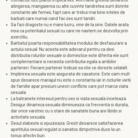
Contactul fizic placut implica sex. Afirmatie gresita deoarece
atingerea, mangaierea cu alte cuvinte tandretea sunt dorinte
constante ale femeii, fapt care ar trebui mai bine inteles de
barbati care numai cand fac sex sunt tandri.
Sa faci dragoste nu e mare lucru, vine de la sine. Datele arata
insa ca potentialul sexual cu care ne nastem se dezvolta prin
exercitiu.
Barbatul poarta responsabilitatea modului de desfasurare a
actului sexual. Nu acesta este adevarul pentru ca desi
distributia rolurilor sexuale si domestice este diferita ele sunt
complementare si necesita contributia egala a ambilor
parteneri. Fiecare partener trebuie sa stie ce doreste celalalt.
Implinirea sexuala este asigurata de casatorie. Este cam mult
spus deoarece mariajul nu este o constanta iar in ciclurile vietii
de familie apar presiuni uneori conflicte care pot marca viata
sexuala.
La batranete interesul pentru sex si viata sexuala inceteaza.
Desigur dinamica sexuala diminueaza ca frecventa si durata,
dar orice varstnic cu o stare de sanatate buna are libido si
activitate sexuala.
Sexul slabeste si epuizeaza. Gresit deoarece satisfacerea
apetitului sexual regulat si sanatos dimpotriva duce la un
tonus afectiv bun.