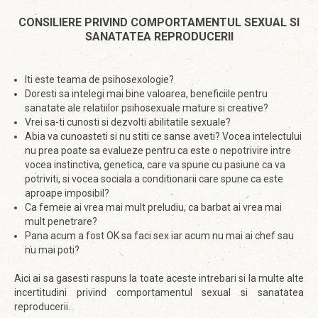
CONSILIERE PRIVIND COMPORTAMENTUL SEXUAL SI
SANATATEA REPRODUCERII
Iti este teama de psihosexologie?
Doresti sa intelegi mai bine valoarea, beneficiile pentru
sanatate ale relatiilor psihosexuale mature si creative?
Vrei sa-ti cunosti si dezvolti abilitatile sexuale?
Abia va cunoasteti si nu stiti ce sanse aveti? Vocea intelectului
nu prea poate sa evalueze pentru ca este o nepotrivire intre
vocea instinctiva, genetica, care va spune cu pasiune ca va
potriviti, si vocea sociala a conditionarii care spune ca este
aproape imposibil?
Ca femeie ai vrea mai mult preludiu, ca barbat ai vrea mai
mult penetrare?
Pana acum a fost OK sa faci sex iar acum nu mai ai chef sau
nu mai poti?
Aici ai sa gasesti raspuns la toate aceste intrebari si la multe alte
incertitudini privind comportamentul sexual si sanatatea
reproducerii.