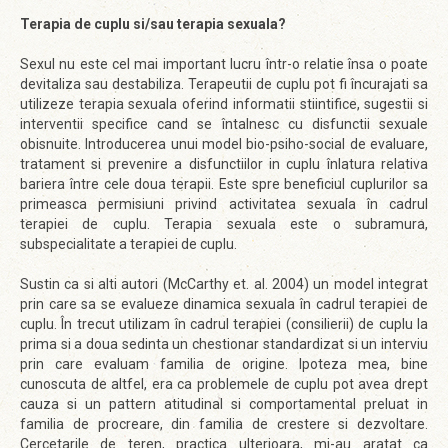
Terapia de cuplu si/sau terapia sexuala?
Sexul nu este cel mai important lucru într-o relatie însa o poate
devitaliza sau destabiliza. Terapeutii de cuplu pot fi încurajati sa
utilizeze terapia sexuala oferind informatii stiintifice, sugestii si
interventii specifice cand se întalnesc cu disfunctii sexuale
obisnuite. Introducerea unui model bio-psiho-social de evaluare,
tratament si prevenire a disfunctiilor in cuplu înlatura relativa
bariera între cele doua terapii. Este spre beneficiul cuplurilor sa
primeasca permisiuni privind activitatea sexuala în cadrul
terapiei de cuplu. Terapia sexuala este o subramura,
subspecialitate a terapiei de cuplu.
Sustin ca si alti autori (McCarthy et. al. 2004) un model integrat
prin care sa se evalueze dinamica sexuala în cadrul terapiei de
cuplu. În trecut utilizam în cadrul terapiei (consilierii) de cuplu la
prima si a doua sedinta un chestionar standardizat si un interviu
prin care evaluam familia de origine. Ipoteza mea, bine
cunoscuta de altfel, era ca problemele de cuplu pot avea drept
cauza si un pattern atitudinal si comportamental preluat in
familia de procreare, din familia de crestere si dezvoltare.
Cercetarile de teren, practica ulterioara, mi-au aratat ca